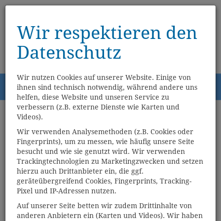
Wir respektieren den
Datenschutz
Wir nutzen Cookies auf unserer Website. Einige von
Menü
ihnen sind technisch notwendig, während andere uns
0
helfen, diese Website und unseren Service zu
verbessern (z.B. externe Dienste wie Karten und
Videos).
Willkommen im Webshop
Wir verwenden Analysemethoden (z.B. Cookies oder
der Buchhandlung Netzel!
Fingerprints), um zu messen, wie häufig unsere Seite
besucht und wie sie genutzt wird. Wir verwenden
Trackingtechnologien zu Marketingzwecken und setzen
Worpsweder Tradition seit 1879 - seit 1999 auch online als
hierzu auch Drittanbieter ein, die ggf.
Partner unseres Großhändlers Libri. Schon gewusst? Wenn
geräteübergreifend Cookies, Fingerprints, Tracking-
Sie einen lieferbaren Artikel bis 15.30 Uhr bestellen und
Pixel und IP-Adressen nutzen.
"Abholung in der Buchhandlung" anklicken, wird der Artikel
über Nacht gemeinsam mit unseren Bestellungen mit dem
Auf unserer Seite betten wir zudem Drittinhalte von
Bücherwagendienst in einer Mehrwegwanne an uns geliefert
anderen Anbietern ein (Karten und Videos). Wir haben