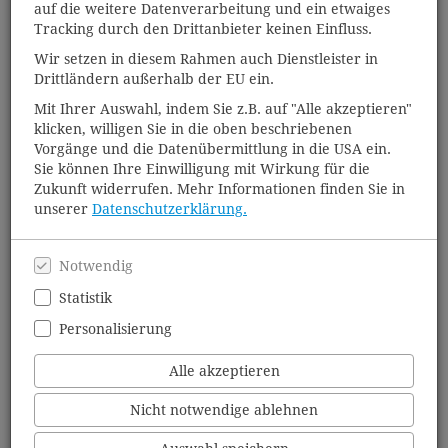
(außer montags). Dies ist für Sie versandkostenfrei und spart
auf die weitere Datenverarbeitung und ein etwaiges
Verpackungsmaterial.
Tracking durch den Drittanbieter keinen Einfluss.
Wir setzen in diesem Rahmen auch Dienstleister in
Unsere Öffnungszeiten:
Drittländern außerhalb der EU ein.
Montag 10 - 13 Uhr & 15 - 18 Uhr
Mit Ihrer Auswahl, indem Sie z.B. auf "Alle akzeptieren"
Dienstag 10 - 13 Uhr & 15 - 18 Uhr
klicken, willigen Sie in die oben beschriebenen
Mittwoch 10 - 13 Uhr
Vorgänge und die Datenübermittlung in die USA ein.
Donnerstag 10 - 13 Uhr & 15 - 18 Uhr
Sie können Ihre Einwilligung mit Wirkung für die
Freitag 10 - 13 Uhr & 15 - 18 Uhr
Zukunft widerrufen. Mehr Informationen finden Sie in
Samstag 10 - 13 Uhr
unserer
Datenschutzerklärung.
Nachmittags ist in diesem Jahr außerdem geöffnet am 1.
April (Mi), 5. (Mi) und 12. August (Mi), 6. (Sonntag -
Notwendig
Nikolaustag!), 19. (Sa) und 23. Dezember (Mi) - sowie nach
Statistik
Vereinbarung.
Personalisierung
+++ Ab sofort nehmen wir SCHULBUCHBESTELLUNGEN an.
Geben Sie einfach Ihre Schulbuchlisten im Laden ab oder
Alle akzeptieren
senden Sie uns Ihre Schulbuchliste per E-Mail. Bitte haben
Sie Verständnis, dass wir aus wirtschaftlichen Gründen die
Nicht notwendige ablehnen
Schulbücher der örtlichen Schulen in unserem Shopsystem
sperren. Wenn Sie Fragen dazu haben, sprechen Sie uns an.